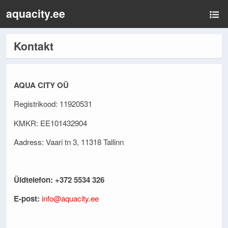
aquacity.ee
Kontakt
AQUA CITY OÜ
Registrikood: 11920531
KMKR: EE101432904
Aadress: Vaari tn 3, 11318 Tallinn
Üldtelefon: +372 5534 326
E-post:
info@aquacity.ee